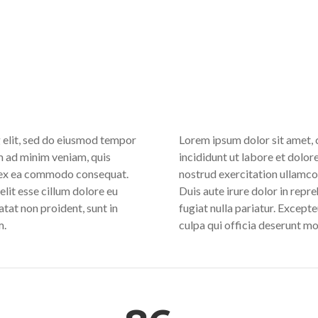
 elit, sed do eiusmod tempor
Lorem ipsum dolor sit amet, 
m ad minim veniam, quis
incididunt ut labore et dolo
ip ex ea commodo consequat.
nostrud exercitation ullamco
elit esse cillum dolore eu
Duis aute irure dolor in repre
atat non proident, sunt in
fugiat nulla pariatur. Except
m.
culpa qui officia deserunt mo