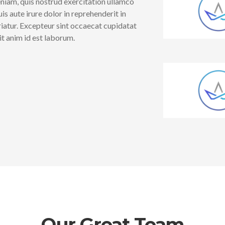
niam, quis nostrud exercitation ullamco
s aute irure dolor in reprehenderit in
ariatur. Excepteur sint occaecat cupidatat
it anim id est laborum.
Our Great Team