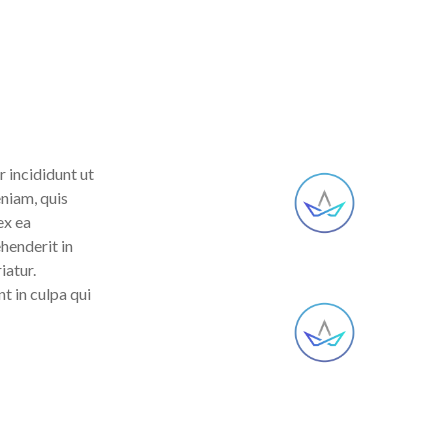
 incididunt ut
niam, quis
ex ea
ehenderit in
iatur.
t in culpa qui