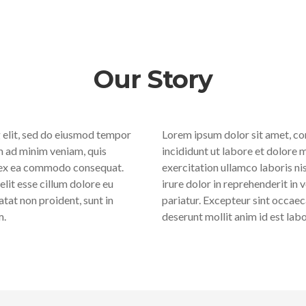
Our Story
 elit, sed do eiusmod tempor
Lorem ipsum dolor sit amet, co
m ad minim veniam, quis
incididunt ut labore et dolore 
ip ex ea commodo consequat.
exercitation ullamco laboris ni
elit esse cillum dolore eu
irure dolor in reprehenderit in v
atat non proident, sunt in
pariatur. Excepteur sint occaeca
m.
deserunt mollit anim id est lab