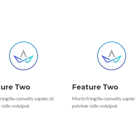
ture Two
Feature Two
ingilla convallis sapien, id
Morbi fringilla convallis sapien
 odio volutpat.
pulvinar odio volutpat.