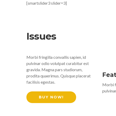
[smartslider3 slider=3]
Issues
Morbi fringilla convallis sapien, id
pulvinar odio volutpat curabitur est
gravida. Magna pars studiorum,
Fea
prodita quaerimus. Quisque placerat
facilisis egestas.
Morbi fr
pulvinar
BUY NOW!