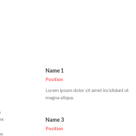
Name 1
Position
Lorem ipsum dolor sit amet incididunt ut
g
magna aliqua.
s
ex
Name 3
Position
eu