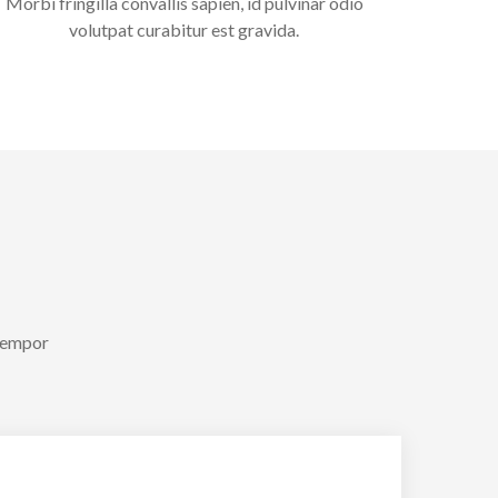
Morbi fringilla convallis sapien, id pulvinar odio
volutpat curabitur est gravida.
 tempor