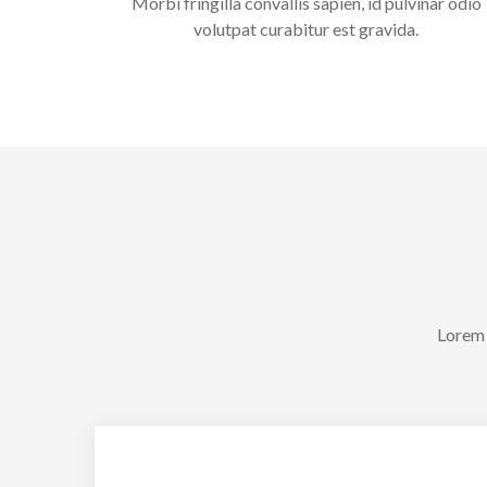
Morbi fringilla convallis sapien, id pulvinar odio
volutpat curabitur est gravida.
Lorem 